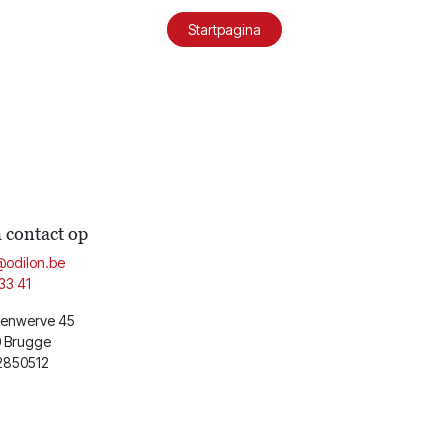
Startpagina
contact op
@odilon.be
33 41
enwerve 45
 Brugge
2850512