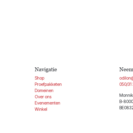
Navigatie
Neem 
Shop
odilon
Proefpakketen
050/31 
Domeinen
Monnik
Over ons
B-8000
Evenementen
BE083
Winkel