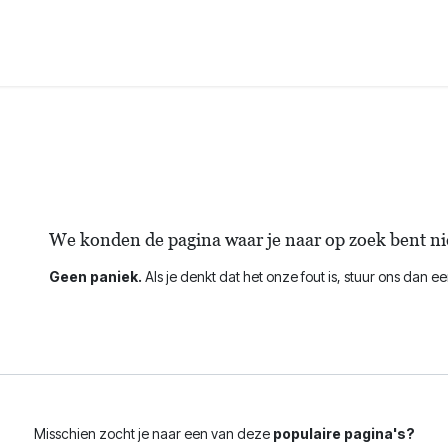
Domeinen
Over ons
Evenementen
Contact
Fout 404
We konden de pagina waar je naar op zoek bent ni
Geen paniek.
Als je denkt dat het onze fout is, stuur ons dan e
Misschien zocht je naar een van deze
populaire pagina's?