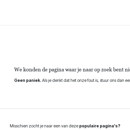
Domeinen
Over ons
Evenementen
Contact
Fout 404
We konden de pagina waar je naar op zoek bent ni
Geen paniek.
Als je denkt dat het onze fout is, stuur ons dan e
Misschien zocht je naar een van deze
populaire pagina's?