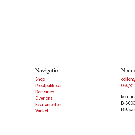
Navigatie
Neem 
Shop
odilon
Proefpakketen
050/31 
Domeinen
Monnik
Over ons
B-8000
Evenementen
BE083
Winkel