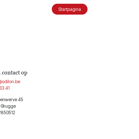
Startpagina
contact op
@odilon.be
33 41
enwerve 45
 Brugge
2850512