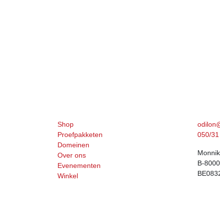
Navigatie
Neem 
Shop
odilon
Proefpakketen
050/31 
Domeinen
Monnik
Over ons
B-8000
Evenementen
BE083
Winkel