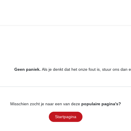
ketten
Domeinen
Over ons
Evenementen
Contact
Fout 404
We konden de pagina waar je naar op zoek bent n
Geen paniek.
Als je denkt dat het onze fout is, stuur ons dan e
Misschien zocht je naar een van deze
populaire pagina's?
Startpagina