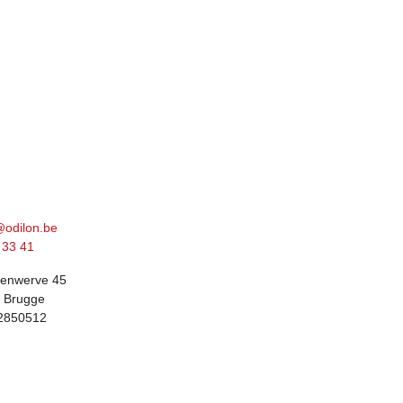
contact op
@odilon.be
33 41
enwerve 45
 Brugge
2850512