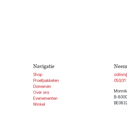
Navigatie
Neem 
Shop
odilon
Proefpakketen
050/31 
Domeinen
Monnik
Over ons
B-8000
Evenementen
BE083
Winkel