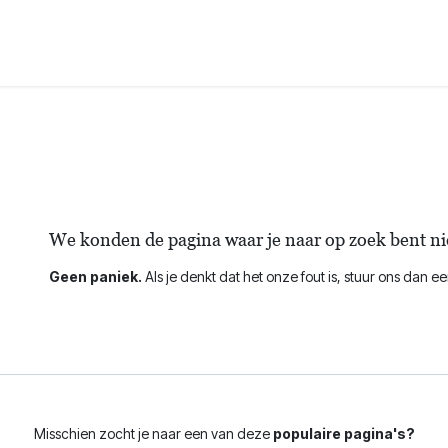
Domeinen
Over ons
Evenementen
Contact
Fout 404
We konden de pagina waar je naar op zoek bent ni
Geen paniek.
Als je denkt dat het onze fout is, stuur ons dan e
Misschien zocht je naar een van deze
populaire pagina's?