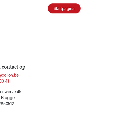
Startpagina
contact op
@odilon.be
33 41
enwerve 45
 Brugge
2850512