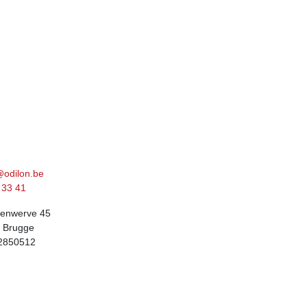
contact op
@odilon.be
33 41
enwerve 45
 Brugge
2850512