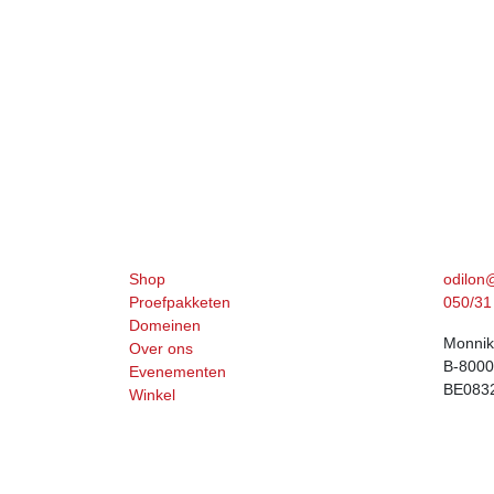
Navigatie
Neem 
Shop
odilon
Proefpakketen
050/31 
Domeinen
Monnik
Over ons
B-8000
Evenementen
BE083
Winkel