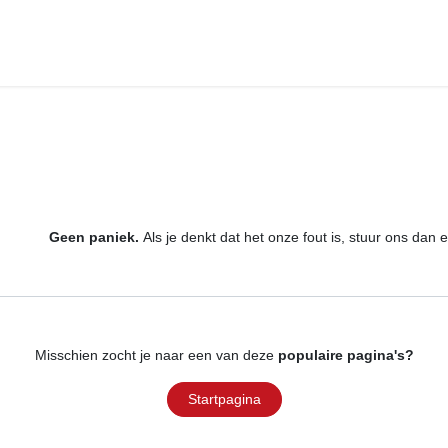
ketten
Domeinen
Over ons
Evenementen
Contact
Fout 404
We konden de pagina waar je naar op zoek bent n
Geen paniek.
Als je denkt dat het onze fout is, stuur ons dan e
Misschien zocht je naar een van deze
populaire pagina's?
Startpagina